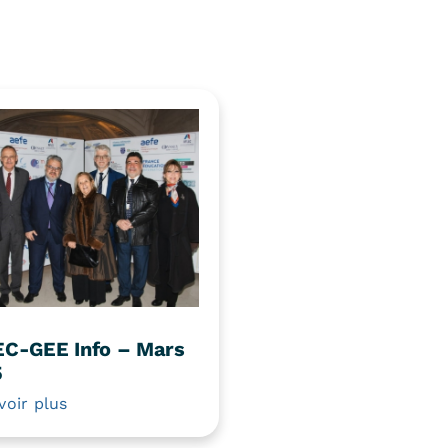
C-GEE Info – Mars
5
voir plus