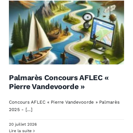
Palmarès Concours AFLEC «
Pierre Vandevoorde »
Palmarès Concours AFLEC «
Concours AFLEC « Pierre Vandevoorde » Palmarès
Pierre Vandevoorde »
2025 - [...]
Actualités
20 juillet 2026
Lire la suite