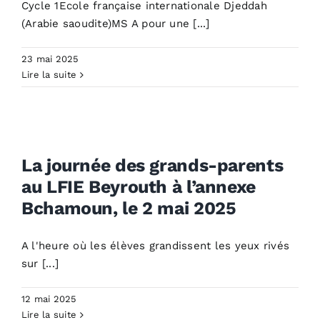
Cycle 1Ecole française internationale Djeddah
(Arabie saoudite)MS A pour une [...]
23 mai 2025
Lire la suite
La journée des grands-
parents au LFIE Beyrouth à
l’annexe Bchamoun, le 2 mai
La journée des grands-parents
2025
au LFIE Beyrouth à l’annexe
University News
Bchamoun, le 2 mai 2025
A l'heure où les élèves grandissent les yeux rivés
sur [...]
12 mai 2025
Lire la suite