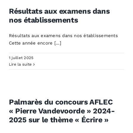
dans nos établissements
Résultats aux examens dans
Non classé
nos établissements
Résultats aux examens dans nos établissements
Cette année encore [...]
1 juillet 2025
Lire la suite
Palmarès du concours
AFLEC « Pierre
Vandevoorde » 2024-2025
Palmarès du concours AFLEC
sur le thème « Écrire »
« Pierre Vandevoorde » 2024-
University News
2025 sur le thème « Écrire »