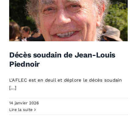
Décès soudain de Jean-Louis
Piednoir
Décès soudain de Jean-
L'AFLEC est en deuil et déplore le décès soudain
Louis Piednoir
[...]
Non classé
14 janvier 2026
Lire la suite
Résultats aux examens