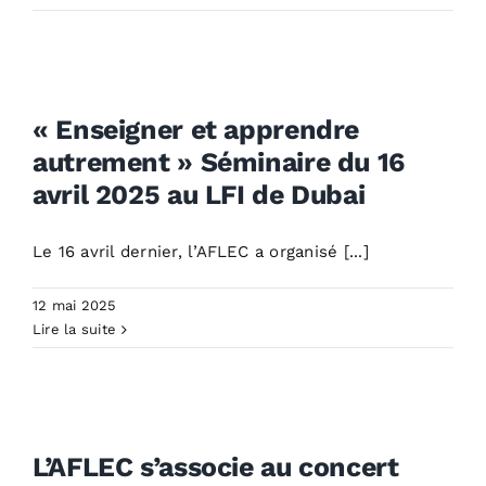
« Enseigner et apprendre
autrement » Séminaire du
16 avril 2025 au LFI de Dubai
« Enseigner et apprendre
University News
autrement » Séminaire du 16
avril 2025 au LFI de Dubai
Le 16 avril dernier, l’AFLEC a organisé [...]
12 mai 2025
Lire la suite
L’AFLEC s’associe au concert
« Mon hymne à Piaf »
L’AFLEC s’associe au concert
University News