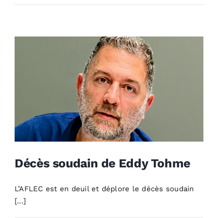
Décès soudain de Eddy Tohme
L’AFLEC est en deuil et déplore le décès soudain
Décès soudain de Eddy
[...]
Tohme