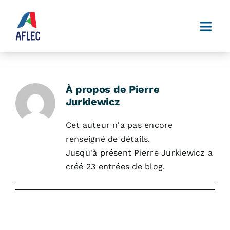
Passer
au
Togg
contenu
Navi
ACCUEIL
L’AFLEC
À propos de
Pierre
LE RÉSEAU DES ÉTABLISSEMENTS
Jurkiewicz
TRAVAILLER À L’AFLEC
Cet auteur n'a pas encore
RESSOURCES ÉDUCATIVES
renseigné de détails.
Jusqu'à présent Pierre Jurkiewicz a
IDP
créé 23 entrées de blog.
CONTACT