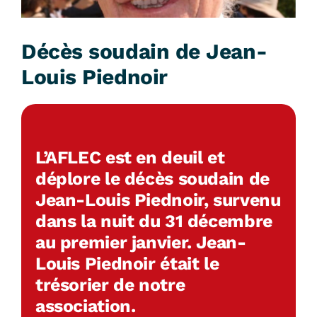
Décès soudain de Jean-
Louis Piednoir
L’AFLEC est en deuil et
déplore le décès soudain de
Jean-Louis Piednoir, survenu
dans la nuit du 31 décembre
au premier janvier. Jean-
Louis Piednoir était le
trésorier de notre
association.