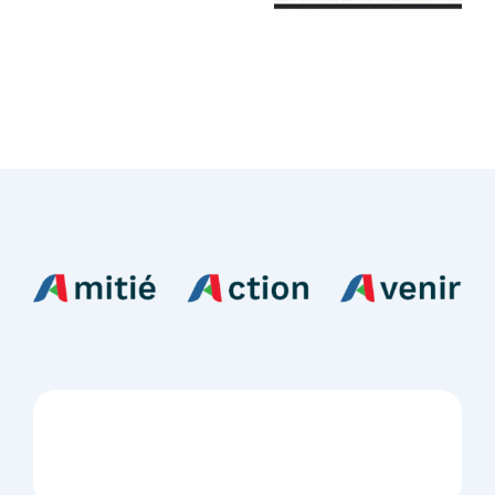
L’AFLEC
vous
souhaite
Enseignement
une bonne
à
année
distance
2026